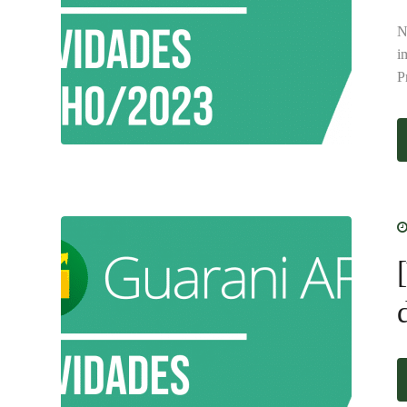
N
i
P