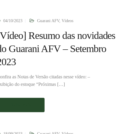
04/10/2023
Guarani AFV
,
Vídeos
[Vídeo] Resumo das novidades
do Guarani AFV – Setembro
2023
onfira as Notas de Versão citadas nesse vídeo: –
xibição do estoque “Próximas […]
Saiba mais
18/09/2023
Guarani AFV
,
Vídeos