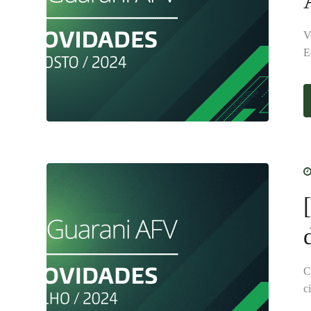
V
E
C
c