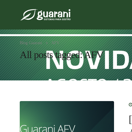
Blog Guarani
AFV
All posts tagged: AFV